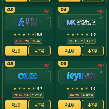
03
04
热门
热门
9.9
9.5
★ ★ ★ ★ ★
★ ★ ★ ★ ★
AC 米兰合作
高赔率
全球 IP 支持
多语言
注册
下载
注册
下载
05
06
热门
热门
9.7
9.6
★ ★ ★ ★ ★
★ ★ ★ ★ ★
业内最高赔率
秒速到账
国米合作
直播竞猜
注册
下载
注册
下载